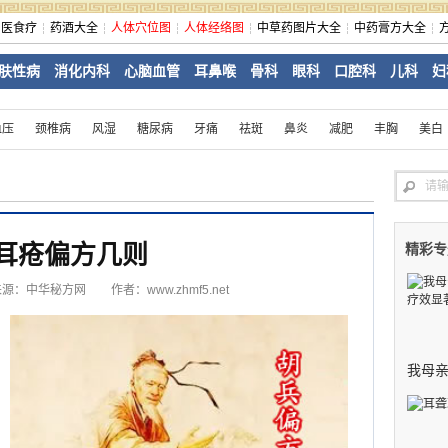
中医食疗
药酒大全
人体穴位图
人体经络图
中草药图片大全
中药膏方大全
肤性病
消化内科
心脑血管
耳鼻喉
骨科
眼科
口腔科
儿科
妇
血压
颈椎病
风湿
糖尿病
牙痛
祛斑
鼻炎
减肥
丰胸
美白
耳疮偏方几则
精彩专
来源：
中华秘方网
作者：www.zhmf5.net