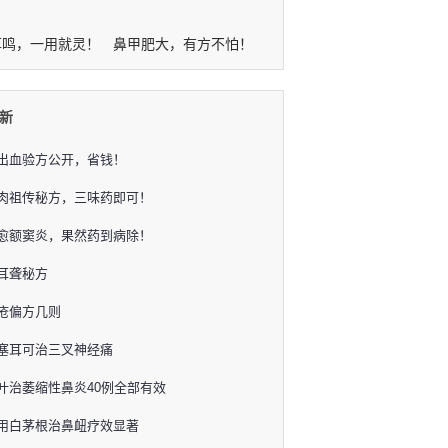
耳鸣，一用就灵！
鼻甲肥大，有方不怕！
新
出血验方公开，省钱！
肉祖传秘方，三味药即可！
愈额窦炎，果然药到病除！
耳聋秘方
疮偏方几则
塞耳可治三叉神经痛
叶治萎缩性鼻炎40例全部有效
用白茅根治鼻衄疗效显著