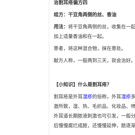
治割耳疮偏方四
组方：干豆角两侧的丝、香油
用法：
将干豆角两侧的丝，收集在一起
加上适量香油和在一起。
患者，将这种混合物，抹在患处。
献方人称，一般两到三天，就会治好
【小知识】什么是割耳疮？
割耳疮是外耳
湿疹
的俗称，外耳
湿疹
激所致，湿、热、毛织品、化妆品、
外耳道长期脓液刺激也可引发，一般
后慢慢腐烂成脓，还慢慢延伸，脓逐