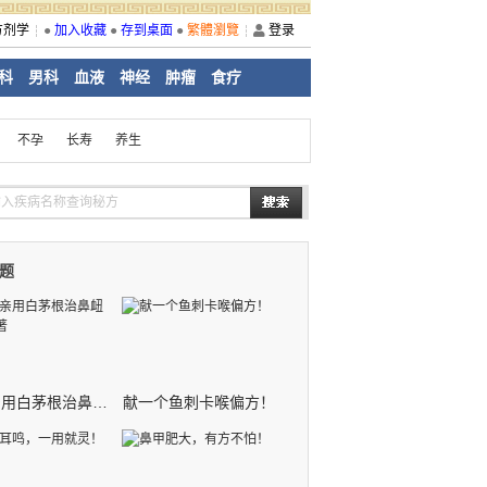
方剂学
●
加入收藏
●
存到桌面
●
繁體瀏覽
登录
科
男科
血液
神经
肿瘤
食疗
不孕
长寿
养生
题
我母亲用白茅根治鼻衄疗效显著
献一个鱼刺卡喉偏方！