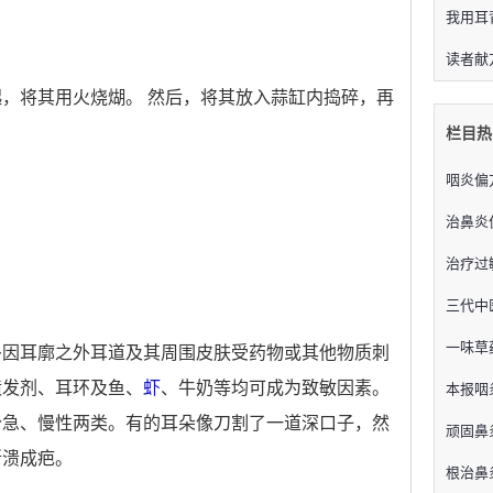
我用耳
读者献
，将其用火烧煳。 然后，将其放入蒜缸内捣碎，再
栏目热
咽炎偏
。
治鼻炎
治疗过
三代中
一味草
多因耳廓之外耳道及其周围皮肤受药物或其他物质刺
喷发剂、耳环及鱼、
虾
、牛奶等均可成为致敏因素。
本报咽
分急、慢性两类。有的耳朵像刀割了一道深口子，然
顽固鼻
渐溃成疤。
根治鼻