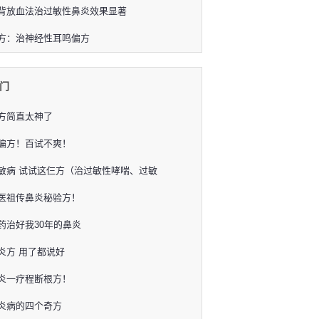
背放血法治过敏性鼻炎效果显著
方：治神经性耳鸣偏方
门
方简直太神了
偏方！百试不爽！
敏病 试试这仨方（治过敏性哮喘、过敏
医祖传鼻炎秘验方！
药治好我30年的鼻炎
炎方 用了都说好
炎一疗程断根方！
炎病的四个奇方