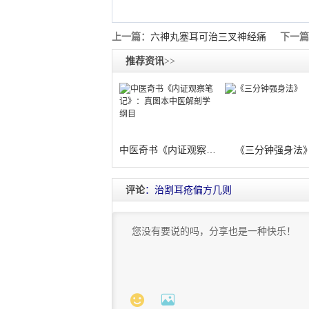
上一篇：
六神丸塞耳可治三叉神经痛
下一篇
推荐资讯
>>
中医奇书《内证观察笔记》：真图本中医解
《三分钟强身法
评论
：治割耳疮偏方几则

