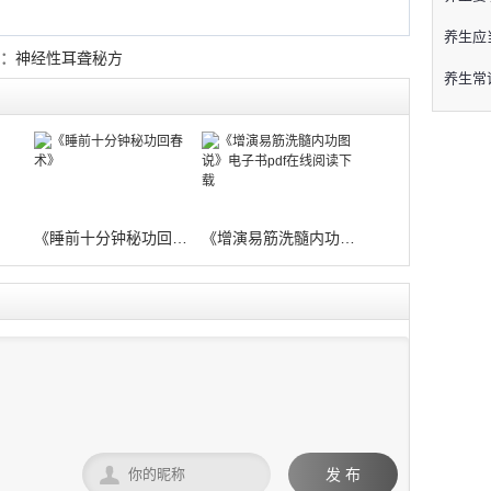
养生应
：
神经性耳聋秘方
养生常
》
《睡前十分钟秘功回春术》
《增演易筋洗髓内功图说》电子书pdf在

发 布