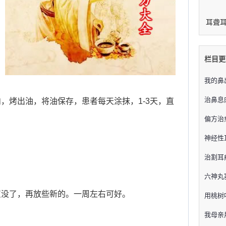
耳聋
栏目更
我的鼻
治鼻息
，烤出油，将油保存，患者每天涂抹，1-3天，直
偏方治
神经性
治割耳
六神丸
灰没了，再放些新的。一周左右可好。
用桃树
我母亲