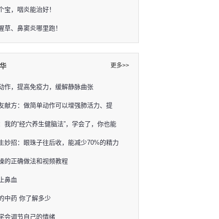
个宝，咽炎能治好！
腥草、鼻窦炎哪里跑！
华
更多>>
动作，提高免疫力，缓解静脉曲张
友献方：做简单动作可以增强肺活力、提
：我的“经穴养生健脑法”，学会了，你也能
生妙招：眼珠子往后收，能减少70%的精力
操的正确做法和视频教程
止鼻血
的中药 你了解多少
学会调节自己的情绪