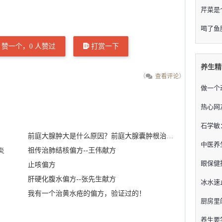
芹菜是
喝了鱼
赞一个，
0
人赞过
打赏一下
养生精
（
查看评论
）
做一个
热心网
石学敏
前庭大腺肿大是什么原因？前庭大腺囊肿根治偏方
中医养
炎
祖传治肺结核偏方--王伟献方
眼保健
止咳偏方
肝硬化腹水偏方--张先生献方
冰水速
我有一个治黄水疮的偏方，验证过的！
厨房里
养生要