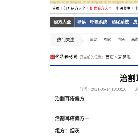
首页
偏方秘方大全
胡兵偏方大全
中医养生
秘方大全
导读
呼吸系统
泌尿系统
皮
热门关注
感冒
咳嗽
痔疮
高
首页
耳鼻喉
您当前的位置：
>
治割
时间：2021-05-14 10:03:10
治割耳疮偏方
治割耳疮偏方一
组方：烟灰