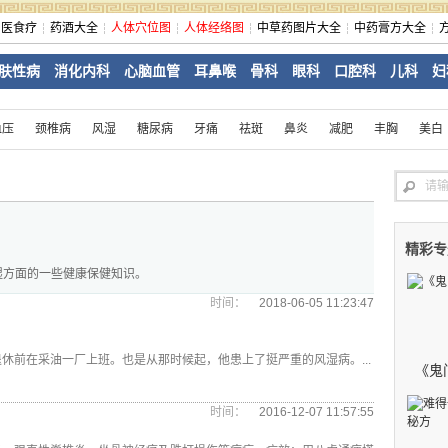
中医食疗
药酒大全
人体穴位图
人体经络图
中草药图片大全
中药膏方大全
肤性病
消化内科
心脑血管
耳鼻喉
骨科
眼科
口腔科
儿科
妇
血压
颈椎病
风湿
糖尿病
牙痛
祛斑
鼻炎
减肥
丰胸
美白
精彩专
湿方面的一些健康保健知识。
时间：
2018-06-05 11:23:47
休前在采油一厂上班。也是从那时候起，他患上了挺严重的风湿病。...
《鬼
时间：
2016-12-07 11:57:55