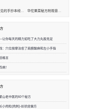
难得一见的手抄本经验秘方
华佗果菜秘方附观音治病秘方
方
—让你每天的精力如吃了大力丸般充足
践：穴位按摩治愈了肩膀酸麻和左小手指
活格言
百病！
方
蒙山老中医的60个秘方
长小肉粒(肉刺)-丝状疣偏方