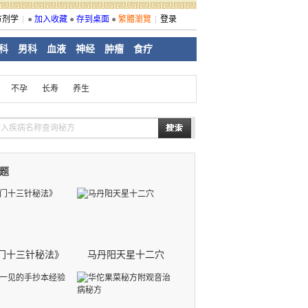
方剂学
●
加入收藏
●
存到桌面
●
繁體瀏覽
登录
科
男科
血液
神经
肿瘤
食疗
不孕
长寿
养生
题
门十三针秘法》
马丹阳天星十二穴