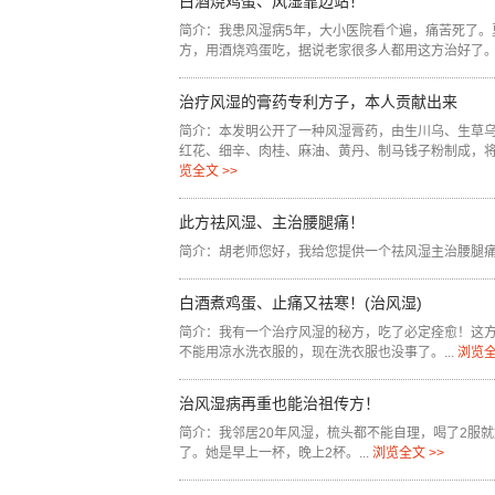
白酒烧鸡蛋、风湿靠边站！
简介：我患风湿病5年，大小医院看个遍，痛苦死了。
方，用酒烧鸡蛋吃，据说老家很多人都用这方治好了。..
治疗风湿的膏药专利方子，本人贡献出来
简介：本发明公开了一种风湿膏药，由生川乌、生草
红花、细辛、肉桂、麻油、黄丹、制马钱子粉制成，将
览全文 >>
此方祛风湿、主治腰腿痛！
简介：胡老师您好，我给您提供一个祛风湿主治腰腿痛的
白酒煮鸡蛋、止痛又祛寒！(治风湿)
简介：我有一个治疗风湿的秘方，吃了必定痊愈！这
不能用凉水洗衣服的，现在洗衣服也没事了。...
浏览全
治风湿病再重也能治祖传方！
简介：我邻居20年风湿，梳头都不能自理，喝了2服就
了。她是早上一杯，晚上2杯。...
浏览全文 >>