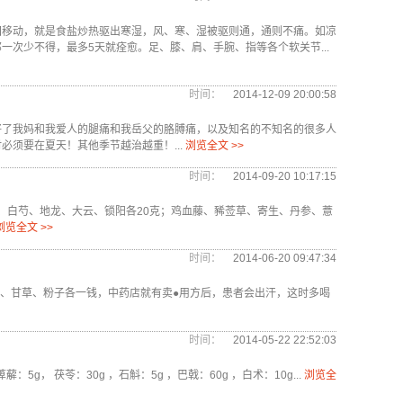
回移动，就是食盐炒热驱出寒湿，风、寒、湿被驱则通，通则不痛。如凉
次少不得，最多5天就痊愈。足、膝、肩、手腕、指等各个软关节...
时间：
2014-12-09 20:00:58
好了我妈和我爱人的腿痛和我岳父的胳膊痛，以及知名的不知名的很多人
须要在夏天！其他季节越治越重！...
浏览全文 >>
时间：
2014-09-20 10:17:15
归、白芍、地龙、大云、锁阳各20克；鸡血藤、豨莶草、寄生、丹参、薏
浏览全文 >>
时间：
2014-06-20 09:47:34
姜、甘草、粉子各一钱，中药店就有卖●用方后，患者会出汗，这时多喝
时间：
2014-05-22 22:52:03
：5g， 茯苓：30g ，石斛：5g ，巴戟：60g ，白术：10g...
浏览全