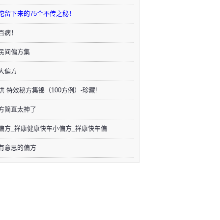
佗留下来的75个不传之秘！
百病！
民间偏方集
大偏方
供 特效秘方集锦（100方例）-珍藏!
方简直太神了
偏方_祥康健康快车小偏方_祥康快车偏
有意思的偏方