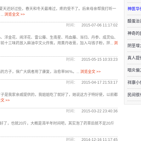
神医华
夏天还好过些，春天和冬天最难过，疼的受不了。后来母亲帮我打听一
.
浏览全文 >>
醋蛋治
时间：
2015-07-06 11:17:02
神奇的
乌、洋金花、闹洋花、雷公藤、生南星、鸡血藤、当归、丹参、成灵仙、
前十三味药放入麻油中文火炸焦，用黄丹收膏，加入马钱子粉，拌...
浏
阴茎增
真人提
时间：
2015-05-15 10:33:23
咽炎偏
方子，保广大病者用了康复，治愈率96%。...
浏览全文 >>
祥康小
时间：
2015-04-17 21:53:17
民间很
方子是我家亲戚提供的，我姐姐吃了就好了，她说这方子特好使，以前都
文 >>
时间：
2015-03-22 23:40:36
好了，也就20斤，大概是渴半年时间吧，其实泡了药草后就不足20斤
时间：
2014-12-16 11:17:45