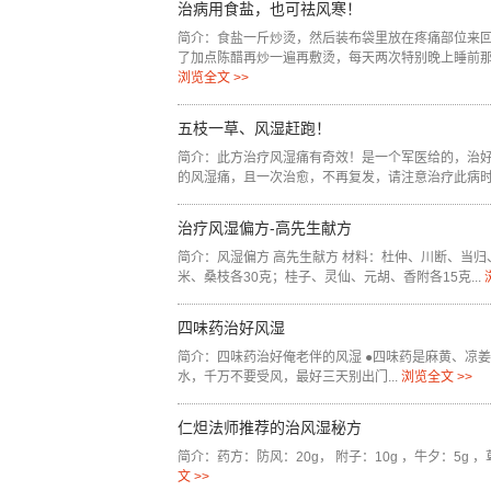
治病用食盐，也可祛风寒！
简介：食盐一斤炒烫，然后装布袋里放在疼痛部位来
了加点陈醋再炒一遍再敷烫，每天两次特别晚上睡前那一
浏览全文 >>
五枝一草、风湿赶跑！
简介：此方治疗风湿痛有奇效！是一个军医给的，治
的风湿痛，且一次治愈，不再复发，请注意治疗此病时必
治疗风湿偏方-高先生献方
简介：风湿偏方 高先生献方 材料：杜仲、川断、当
米、桑枝各30克；桂子、灵仙、元胡、香附各15克...
四味药治好风湿
简介：四味药治好俺老伴的风湿 ●四味药是麻黄、凉
水，千万不要受风，最好三天别出门...
浏览全文 >>
仁炟法师推荐的治风湿秘方
简介：药方：防风：20g， 附子：10g ，牛夕：5g ，萆薢
文 >>