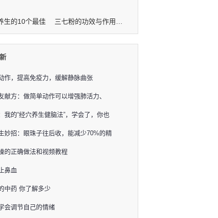
养生的10个最佳
三七粉的功效与作用及禁忌
新
动作，提高免疫力，缓解静脉曲张
友献方：做简单动作可以增强肺活力、
：我的“经穴养生健脑法”，学会了，你也
生妙招：眼珠子往后收，能减少70%的精
操的正确做法和视频教程
止鼻血
的中药 你了解多少
学会调节自己的情绪