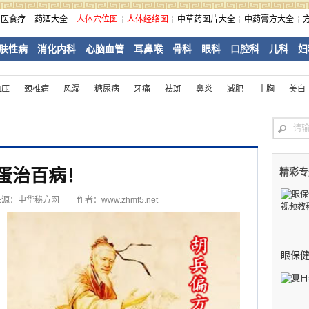
中医食疗
药酒大全
人体穴位图
人体经络图
中草药图片大全
中药膏方大全
肤性病
消化内科
心脑血管
耳鼻喉
骨科
眼科
口腔科
儿科
妇
血压
颈椎病
风湿
糖尿病
牙痛
祛斑
鼻炎
减肥
丰胸
美白
蛋治百病！
精彩专
来源：
中华秘方网
作者：www.zhmf5.net