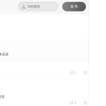

发 布
来说说


3
说说


9