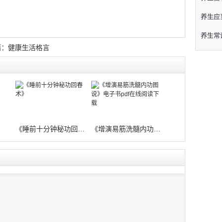
养生应
养生常
篇：
健康生活格言
》
《睡前十分钟秘功回春术》
《增演易筋洗髓内功图说》电子书pdf在