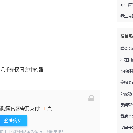
养生应
养生常
栏目热
醋蛋治
种在阳台
几千条民间方中的醋
你的经
俺喝麦
卧虎功
民间5
看隐藏内容需要支付:
1
点
看后至
登陆购买
民间长
均用于保障网站永久运行，谢谢支持！