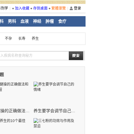
方剂学
●
加入收藏
●
存到桌面
●
繁體瀏覽
登录
科
男科
血液
神经
肿瘤
食疗
不孕
长寿
养生
题
眼保健操的正确做法和视频教程
养生要学会调节自己的情绪