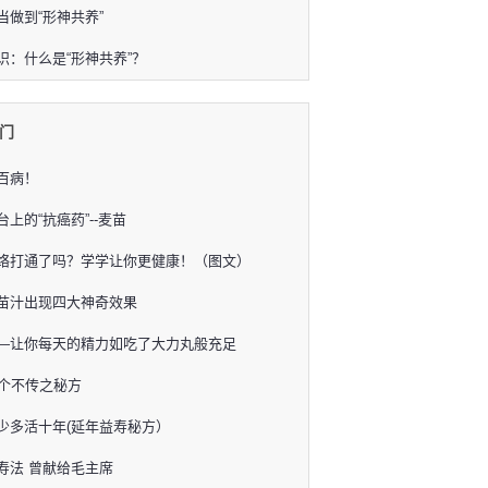
当做到“形神共养”
识：什么是“形神共养”？
门
百病！
上的“抗癌药”--麦苗
络打通了吗？学学让你更健康！（图文）
苗汁出现四大神奇效果
—让你每天的精力如吃了大力丸般充足
3个不传之秘方
少多活十年(延年益寿秘方）
寿法 曾献给毛主席