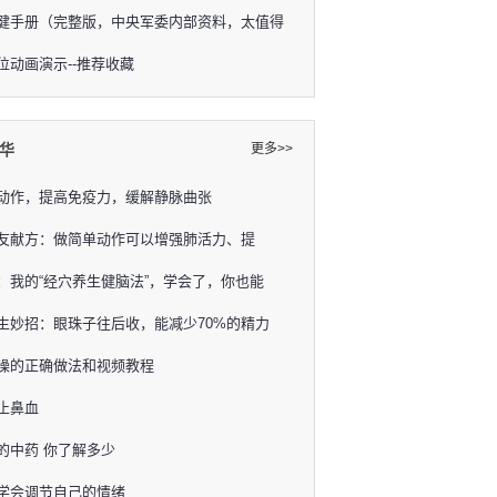
健手册（完整版，中央军委内部资料，太值得
位动画演示--推荐收藏
华
更多>>
动作，提高免疫力，缓解静脉曲张
友献方：做简单动作可以增强肺活力、提
：我的“经穴养生健脑法”，学会了，你也能
生妙招：眼珠子往后收，能减少70%的精力
操的正确做法和视频教程
止鼻血
的中药 你了解多少
学会调节自己的情绪