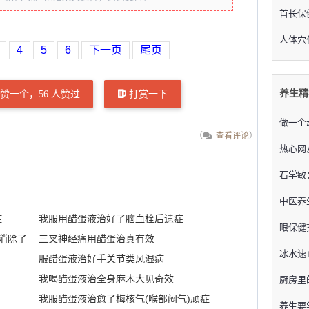
首长保
人体穴
4
5
6
下一页
尾页
养生精
赞一个，
56
人赞过
打赏一下
做一个
（
查看评论
）
热心网
石学敏
中医养
症
我服用醋蛋液治好了脑血栓后遗症
眼保健
消除了
三叉神经痛用醋蛋治真有效
冰水速
服醋蛋液治好手关节类风湿病
我喝醋蛋液治全身麻木大见奇效
厨房里
我服醋蛋液治愈了梅核气(喉部闷气)顽症
养生要