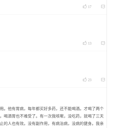


17


13


23
用。他有胃病，每年都买好多药，还不能喝酒。才喝了两个
，喝酒胃也不难受了。有一次我咳嗽，没吃药，就喝了三天
止的人也有效。没有副作用，有病治病，没病的健身。我亲