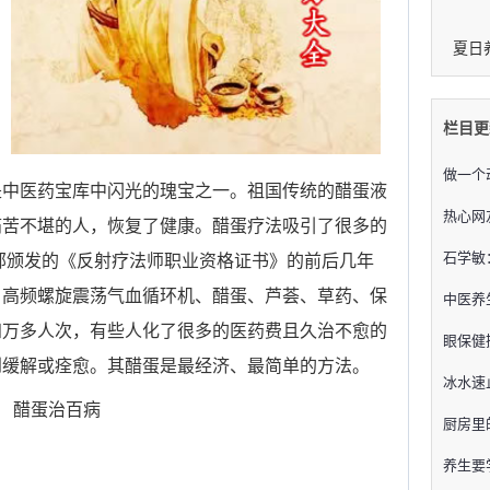
夏日
栏目更
做一个
中医药宝库中闪光的瑰宝之一。祖国传统的醋蛋液
热心网
痛苦不堪的人，恢复了健康。醋蛋疗法吸引了很多的
石学敏
生部颁发的《反射疗法师职业资格证书》的前后几年
、高频螺旋震荡气血循环机、醋蛋、芦荟、草药、保
中医养
四万多人次，有些人化了很多的医药费且久治不愈的
眼保健
到缓解或痊愈。其醋蛋是最经济、最简单的方法。
冰水速
厨房里
养生要