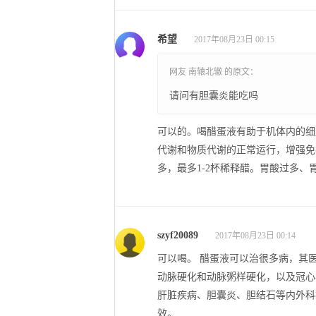
希望
2017年08月23日 00:15
网友 南辕北辙 的原文：
请问有胆囊炎能吃吗
可以的。喝醋蛋液有助于机体内的细
代谢和物质代谢的正常运行，增强免
多，最多1-2杯稀释醋。胃酸过多
szyf20089
2017年08月23日 00:14
可以喝。 醋蛋液可以治很多病，其
动脉硬化和动脉粥样硬化，以及冠心
肝脏疾病、胆囊炎、胆结石等内外科
效。