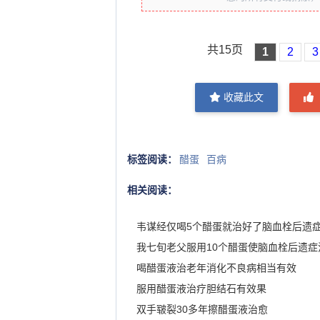
共15页
1
2
3
收藏此文
标签阅读：
醋蛋
百病
相关阅读：
韦谋经仅喝5个醋蛋就治好了脑血栓后遗
我七旬老父服用10个醋蛋使脑血栓后遗症
喝醋蛋液治老年消化不良病相当有效
服用醋蛋液治疗胆结石有效果
双手皲裂30多年擦醋蛋液治愈