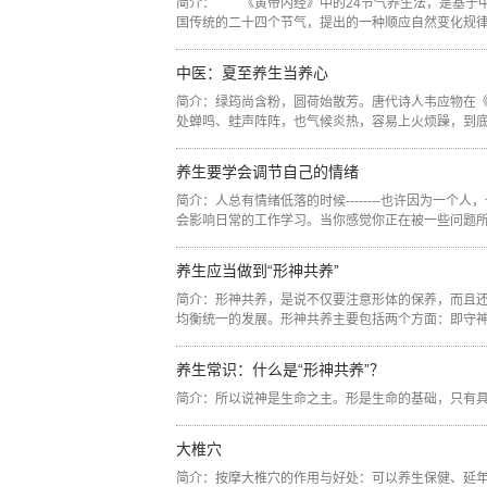
简介： 《黄帝内经》中的24节气养生法，是基于
国传统的二十四个节气，提出的一种顺应自然变化规律、
中医：夏至养生当养心
简介：绿筠尚含粉，圆荷始散芳。唐代诗人韦应物在
处蝉鸣、蛙声阵阵，也气候炎热，容易上火烦躁，到底此
养生要学会调节自己的情绪
简介：人总有情绪低落的时候--------也许因为一
会影响日常的工作学习。当你感觉你正在被一些问题所困
养生应当做到“形神共养”
简介：形神共养，是说不仅要注意形体的保养，而且
均衡统一的发展。形神共养主要包括两个方面：即守神全
养生常识：什么是“形神共养”？
简介：所以说神是生命之主。形是生命的基础，只有具备
大椎穴
简介：按摩大椎穴的作用与好处：可以养生保健、延