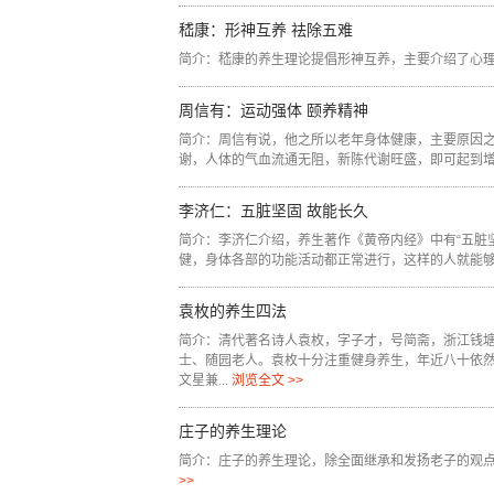
嵇康：形神互养 祛除五难
简介：嵇康的养生理论提倡形神互养，主要介绍了心理健
周信有：运动强体 颐养精神
简介：周信有说，他之所以老年身体健康，主要原因
谢，人体的气血流通无阻，新陈代谢旺盛，即可起到增强
李济仁：五脏坚固 故能长久
简介：李济仁介绍，养生著作《黄帝内经》中有“五脏
健，身体各部的功能活动都正常进行，这样的人就能够长
袁枚的养生四法
简介：清代著名诗人袁枚，字子才，号简斋，浙江钱
士、随园老人。袁枚十分注重健身养生，年近八十依然
文星兼...
浏览全文 >>
庄子的养生理论
简介：庄子的养生理论，除全面继承和发扬老子的观点
>>