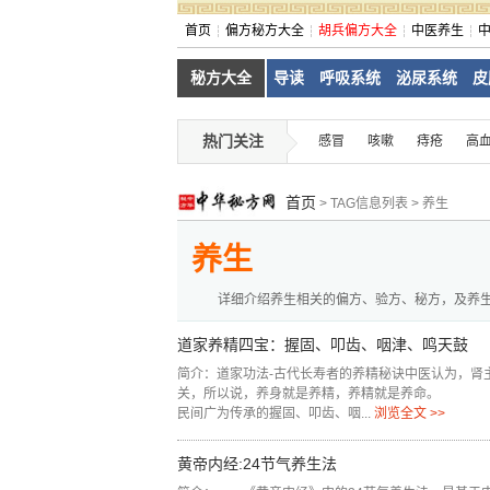
首页
偏方秘方大全
胡兵偏方大全
中医养生
秘方大全
导读
呼吸系统
泌尿系统
皮
热门关注
感冒
咳嗽
痔疮
高
首页
> TAG信息列表 > 养生
养生
详细介绍养生相关的偏方、验方、秘方，及养
道家养精四宝：握固、叩齿、咽津、鸣天鼓
简介：道家功法-古代长寿者的养精秘诀中医认为，肾
关，所以说，养身就是养精，养精就是养命。
民间广为传承的握固、叩齿、咽...
浏览全文 >>
黄帝内经:24节气养生法