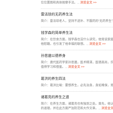
位位置图和具体按摩手法。...
浏览全文 >>
雷洁琼的无药养生法
简介：雷洁琼老人，坚持不进补、不服药的“无药养生”法
钱学森的简单养生法
简介：在饮食方面，钱学森也没什么讲究，他常说家
他慰藉，也引发了他幸福的联想。...
浏览全文 >>
孙思邈以德养身
简介：唐代医药学家孙思邈，医术精湛，医德高尚，乐
值得学习和借鉴。...
浏览全文 >>
葛洪的养生四法
简介：葛洪比喻：要想养生，必先治身，身如难保，焉能
诸葛亮的养生之道
简介：在养生方面，诸葛亮也有独到之处。首先，他认为
的道理，并在此方面严加防范和大作文章。...
浏览全文