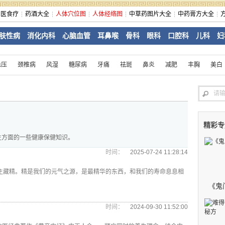
中医食疗
药酒大全
人体穴位图
人体经络图
中草药图片大全
中药膏方大全
肤性病
消化内科
心脑血管
耳鼻喉
骨科
眼科
口腔科
儿科
妇
血压
颈椎病
风湿
糖尿病
牙痛
祛斑
鼻炎
减肥
丰胸
美白
精彩专
生方面的一些健康保健知识。
时间：
2025-07-24 11:28:14
主藏精。精是我们的元气之源，是最精华的东西，和我们的寿命息息相
《鬼
时间：
2024-09-30 11:52:00