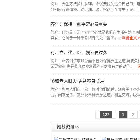
简介：养生方法多种多样，不仅要找到适合自己的，
分别应该遵循慢、动、润、暖、松这五个养生字诀。...
养生：保持一颗平常心最重要
简介：什么是平常心?平常心就是我们在生活中处理周
具有，它属于一种维系终身的处世哲学。...
浏览全文 >
行、立、坐、卧、视不要过久
简介：正古训讲求以劳而不倦为保健养生之道,莫要久
常要做的,也是最容易被忽视的对健康有害的动作。...
多和老人聊天 更益养身长寿
简介：和老人们在一块，倾听他们谈话，还真学了不
力，闲来无事，就齐谈各种养身之道，相互交流，吸取养
127
1
2
推荐资讯
>>