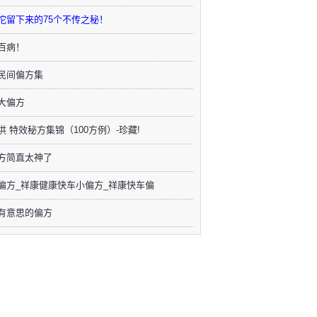
佗留下来的75个不传之秘！
百病！
民间偏方集
大偏方
供 特效秘方集锦（100方例）-珍藏!
方简直太神了
偏方_祥康健康快车小偏方_祥康快车偏
有意思的偏方