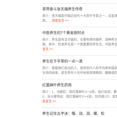
茶界泰斗张天福养生传奇
简介：张天福是中国近现代十大茶叶专家之一，且是
家。...
浏览全文 >>
中医养生的7个黄金按时点
简介：养生是有法可循的，主要有顺时摄养、调神养
面。其中，饮食养生是一个很重要的养生法。中医养生
全文 >>
养生在于平常的一点一滴
简介：看看我们身边的人，虽然现代人的平均寿命提
生命的结束。甚至青年人也开始受到颈椎病、腰椎病的困
红蓖麻叶养生药用
简介：1．治脱肛：取红蓖麻叶3～4张，捣烂如泥，
2．治大便带血：取红蓖麻叶3～4张，包鸡蛋1只，放到
览全文 >>
养生记住五字诀：慢、动、润、暖、松