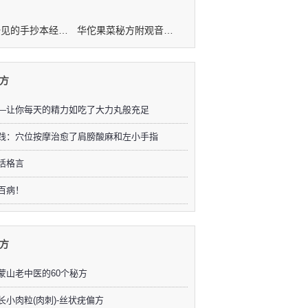
难得一见的手抄本经验秘方
华佗果菜秘方附观音治病秘方
方
—让你每天的精力如吃了大力丸般充足
践：穴位按摩治愈了肩膀酸麻和左小手指
活格言
百病！
方
蒙山老中医的60个秘方
长小肉粒(肉刺)-丝状疣偏方