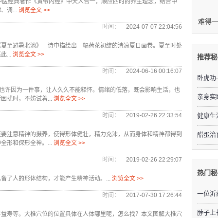
中医经典著作《黄帝内经》中天人合一，顺应四时的养生理念，结合中
调...
浏览全文 >>
时间：
2024-07-07 22:04:56
《夏至避暑北池》一诗中描绘出一幅荷花初绽的清凉夏日画卷。夏至时处
...
浏览全文 >>
推荐秘
时间：
2024-06-16 00:16:07
卧虎功
个人，也许因为一件事，让人久久不能释怀。情绪的低落，既会影响生活，也
亲身实
扰时，不妨试着...
浏览全文 >>
时间：
2019-02-26 22:33:54
健康生
还要注意精神的摄养，使得形体健壮，精力充沛，从而身体和精神都得到
醋蛋治
形和保形全神。...
浏览全文 >>
时间：
2019-02-26 22:29:07
热门秘
了人的形体结构，才能产生精神活动。...
浏览全文 >>
一位沂
时间：
2017-07-30 17:26:44
脖子上
年益寿等。大椎穴位的位置具体在人体哪里呢，怎么找？本文图解大椎穴