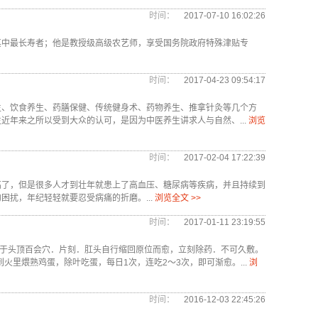
时间：
2017-07-10 16:02:26
其中最长寿者；他是教授级高级农艺师，享受国务院政府特殊津贴专
时间：
2017-04-23 09:54:17
生、饮食养生、药膳保健、传统健身术、药物养生、推拿针灸等几个方
近年来之所以受到大众的认可，是因为中医养生讲求人与自然、...
浏览
时间：
2017-02-04 17:22:39
高了，但是很多人才到壮年就患上了高血压、糖尿病等疾病，并且持续到
扰，年纪轻轻就要忍受病痛的折磨。...
浏览全文 >>
时间：
2017-01-11 23:19:55
敷于头顶百会穴．片刻．肛头自行缩回原位而愈，立刻除药．不可久敷。
火里煨熟鸡蛋，除叶吃蛋，每日1次，连吃2～3次，即可渐愈。...
浏
时间：
2016-12-03 22:45:26