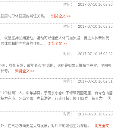
时间：
2017-07-10 16:02:36
康与形体健康的辩证关系。...
浏览全文 >>
时间：
2017-07-10 16:02:35
之一就是坚持长期运动。运动可以促使人体气血流通，促进人体新陈代
体质和防老抗衰的作用。...
浏览全文 >>
时间：
2017-07-10 16:02:32
坚固，各如其常，故能长久”的论断，说的是如果五脏精气充实、坚固强
寿。...
浏览全文 >>
时间：
2017-07-10 16:02:31
塘（今杭州）人。中年辞官，于南京小仓山下修筑随园定居，自号仓山居
精力充沛、牙齿坚固、声若洪钟、行走轻快，终于82岁，被誉为“一代
时间：
2017-07-10 16:02:28
外，在气功方面更是大有发展，对后世影响也至为深远。...
浏览全文