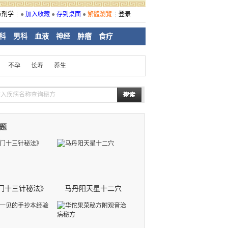
方剂学
●
加入收藏
●
存到桌面
●
繁體瀏覽
登录
科
男科
血液
神经
肿瘤
食疗
不孕
长寿
养生
题
门十三针秘法》
马丹阳天星十二穴