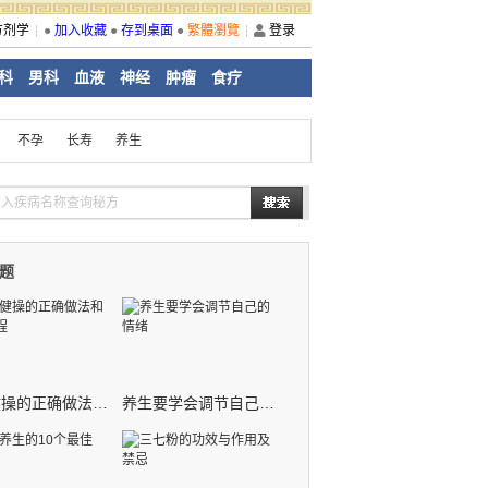
方剂学
●
加入收藏
●
存到桌面
●
繁體瀏覽
登录
科
男科
血液
神经
肿瘤
食疗
不孕
长寿
养生
题
眼保健操的正确做法和视频教程
养生要学会调节自己的情绪