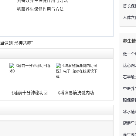
刘寄奴养生保健作用与方法
首长保
钩藤养生保健作用与方法
人体穴
养生精
当做到“形神共养”
做一个
热心网
石学敏
中医养
》
《睡前十分钟秘功回春术》
《增演易筋洗髓内功图说》电子书pdf在
眼保健
冰水速
厨房里
养生要