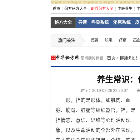
首页
偏方秘方大全
胡兵偏方大全
中医养生
秘方大全
导读
呼吸系统
泌尿系统
皮
热门关注
感冒
咳嗽
痔疮
高
首页
健康知识
您当前的位置：
>
养生常识：
时间：2019-02-26 22:29:07
形，指的是形体，如肌肉、血
脉、筋骨、脏腑等组织器官；神，是
指情志、意识、思维等心理活动现
象，以及生命活动的全部外在表现。