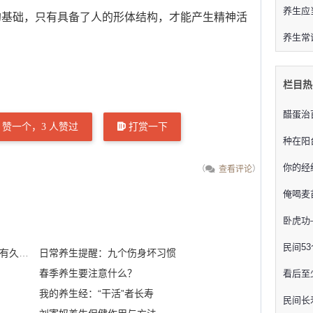
养生应
础，只有具备了人的形体结构，才能产生精神活
养生常
栏目热
醋蛋治
赞一个，
3
人赞过
打赏一下
种在阳台
你的经
（
查看评论
）
俺喝麦
卧虎功
民间5
黄精自古就是养生家眼中的延年益寿之品 有久服成仙之
日常养生提醒：九个伤身坏习惯
春季养生要注意什么？
看后至
我的养生经：“干活”者长寿
民间长