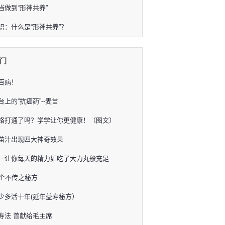
当做到“形神共养”
识：什么是“形神共养”？
门
百病！
上的“抗癌药”--麦苗
络打通了吗？学学让你更健康！（图文）
苗汁出现四大神奇效果
—让你每天的精力如吃了大力丸般充足
3个不传之秘方
少多活十年(延年益寿秘方）
寿法 曾献给毛主席