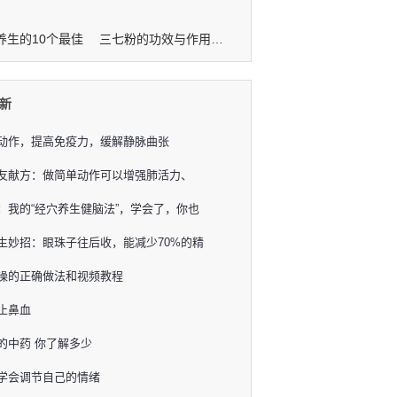
养生的10个最佳
三七粉的功效与作用及禁忌
新
动作，提高免疫力，缓解静脉曲张
友献方：做简单动作可以增强肺活力、
：我的“经穴养生健脑法”，学会了，你也
生妙招：眼珠子往后收，能减少70%的精
操的正确做法和视频教程
止鼻血
的中药 你了解多少
学会调节自己的情绪