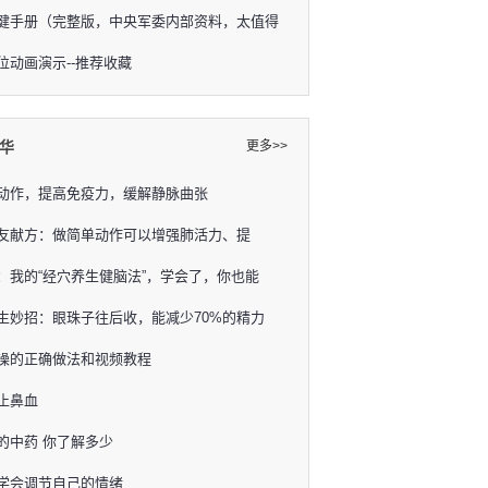
健手册（完整版，中央军委内部资料，太值得
位动画演示--推荐收藏
华
更多>>
动作，提高免疫力，缓解静脉曲张
友献方：做简单动作可以增强肺活力、提
：我的“经穴养生健脑法”，学会了，你也能
生妙招：眼珠子往后收，能减少70%的精力
操的正确做法和视频教程
止鼻血
的中药 你了解多少
学会调节自己的情绪