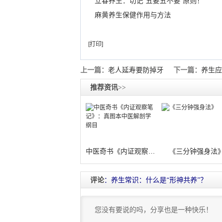
立春养生：切记“五要五不要”原则！
麻黄养生保健作用与方法
[打印]
上一篇：
老人延寿要防掉牙
下一篇：
养生应
推荐资讯
>>
中医奇书《内证观察笔记》：真图本中医解
《三分钟强身法
评论
：养生常识：什么是“形神共养”？