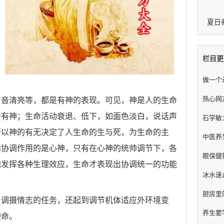
夏日
栏目更
做一个
热心网
声音清亮等，都是有神的表现。可见，神是人的生命
为有神；生命活动衰退、低下，如面色淡白，说话声
石学敏
所以神的有无决定了人生命的生与死，为生命的主
中医养
和协调作用的是心神，只有在心神的统帅调节下，各
眼保健
地发挥各种生理效应，生命才表现出协调统一的功能
冰水速
厨房里
调摄情志的任务，还起到调节机体适应外环境变
养生要
使命。