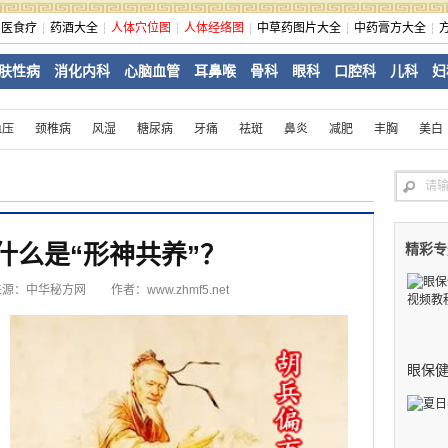
中医食疗
药酒大全
人体穴位图
人体经络图
中草药图片大全
中药膏方大全
肤性病
消化内科
心脑血管
耳鼻喉
骨科
眼科
口腔科
儿科
妇
血压
颈椎病
风湿
糖尿病
牙痛
祛斑
鼻炎
减肥
丰胸
美白
什么是“形神共养”？
精彩专
来源：
中华秘方网
作者：www.zhmf5.net