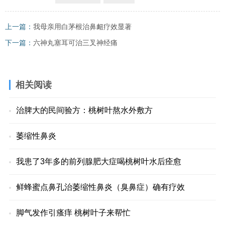
上一篇：
我母亲用白茅根治鼻衄疗效显著
下一篇：
六神丸塞耳可治三叉神经痛
相关阅读
治脾大的民间验方：桃树叶熬水外敷方
萎缩性鼻炎
我患了3年多的前列腺肥大症喝桃树叶水后痊愈
鲜蜂蜜点鼻孔治萎缩性鼻炎（臭鼻症）确有疗效
脚气发作引瘙痒 桃树叶子来帮忙