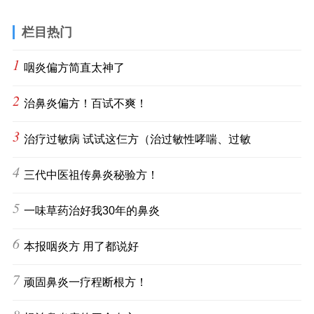
栏目热门
1
咽炎偏方简直太神了
2
治鼻炎偏方！百试不爽！
3
治疗过敏病 试试这仨方（治过敏性哮喘、过敏
4
三代中医祖传鼻炎秘验方！
5
一味草药治好我30年的鼻炎
6
本报咽炎方 用了都说好
7
顽固鼻炎一疗程断根方！