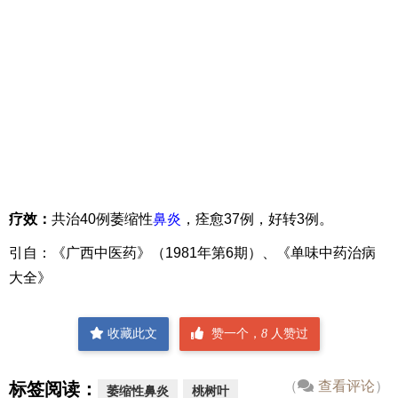
疗效：
共治40例萎缩性
鼻炎
，痊愈37例，好转3例。
引自：《广西中医药》（1981年第6期）、《单味中药治病
大全》
收藏此文
赞一个，
8
人赞过
（
查看评论
）
标签阅读：
萎缩性鼻炎
桃树叶