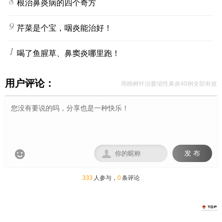
8
根治鼻炎病的四个奇方
9
芹菜是个宝，咽炎能治好！
10
喝了鱼腥草、鼻窦炎哪里跑！
用户评论：
用桃树叶治萎缩性鼻炎40例全部有效


发 布
333
人参与，
0
条评论