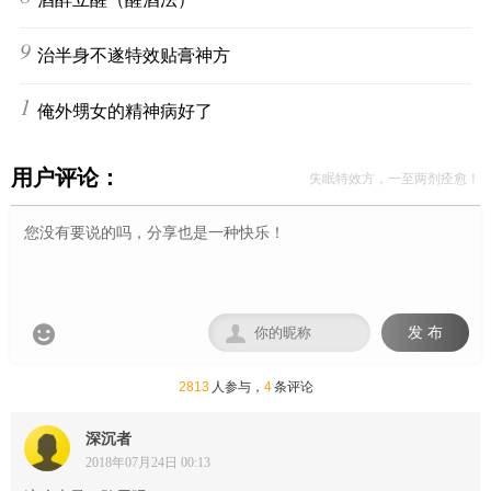
9
治半身不遂特效贴膏神方
10
俺外甥女的精神病好了
用户评论：
失眠特效方，一至两剂痊愈！


发 布
2813
人参与，
4
条评论
深沉者
2018年07月24日 00:13