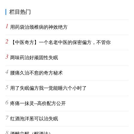
栏目热门
1
用药袋治颈椎病的神效绝方
2
【中医奇方】一个名老中医的保密偏方，不管你
3
两味药治好顽固性失眠
4
腰痛久治不愈的奇方秘术
5
用了失眠偏方我一觉能睡六个小时了
6
疼痛一抹灵--高价配方公开
7
红酒泡洋葱可以治失眠
8
酒醉立醒（醒酒法）