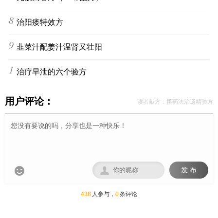
8
治阳痿特效方
9
韭菜汁配姜汁温肾又壮阳
10
治疗早泄的六个验方
用户评论：
读者献方：攥药法治遗精验方


发 布
438
人参与，
0
条评论