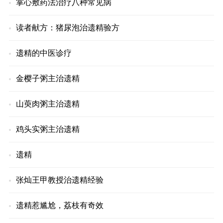
掌心敷药法治疗八种常见病
读者献方：猪尿泡治遗精验方
遗精的中医诊疗
金樱子粥主治遗精
山萸肉粥主治遗精
鸡头实粥主治遗精
遗精
张灿王甲教授治遗精经验
遗精惹尴尬，荔枝有奇效