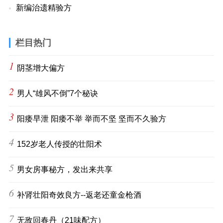
新编治遗精验方
栏目热门
1
阴茎增大偏方
2
男人“雄风不倒”7个秘诀
3
阳痿早泄 阳痿不举 举而不坚 坚而不久验方
4
152岁老人传授的壮阳术
5
男女房事秘方，发出来共享
6
补肾壮阳奇效良方--返老还童金枪酒
7
无敌回春丹（21味配方）