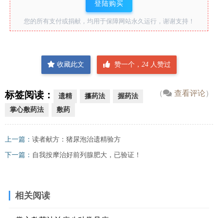
登陆购买
您的所有支付或捐献，均用于保障网站永久运行，谢谢支持！
收藏此文
赞一个，
24
人赞过
（
查看评论
）
标签阅读：
遗精
攥药法
握药法
掌心敷药法
敷药
上一篇：
读者献方：猪尿泡治遗精验方
下一篇：
自我按摩治好前列腺肥大，已验证！
相关阅读