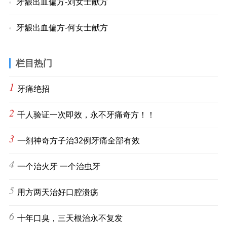
牙龈出血偏方-刘女士献方
牙龈出血偏方-何女士献方
栏目热门
1
牙痛绝招
2
千人验证一次即效，永不牙痛奇方！！
3
一剂神奇方子治32例牙痛全部有效
4
一个治火牙 一个治虫牙
5
用方两天治好口腔溃疡
6
十年口臭，三天根治永不复发