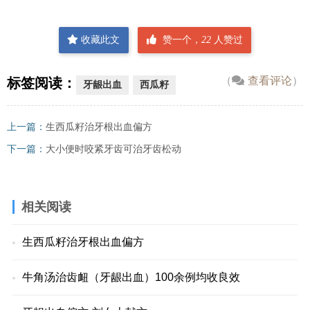
收藏此文
赞一个，
22
人赞过
（
查看评论
）
标签阅读：
牙龈出血
西瓜籽
上一篇：
生西瓜籽治牙根出血偏方
下一篇：
大小便时咬紧牙齿可治牙齿松动
相关阅读
生西瓜籽治牙根出血偏方
牛角汤治齿衄（牙龈出血）100余例均收良效