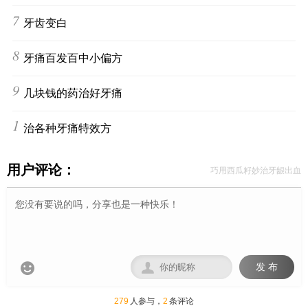
7
牙齿变白
8
牙痛百发百中小偏方
9
几块钱的药治好牙痛
10
治各种牙痛特效方
用户评论：
巧用西瓜籽妙治牙龈出血


发 布
279
人参与，
2
条评论