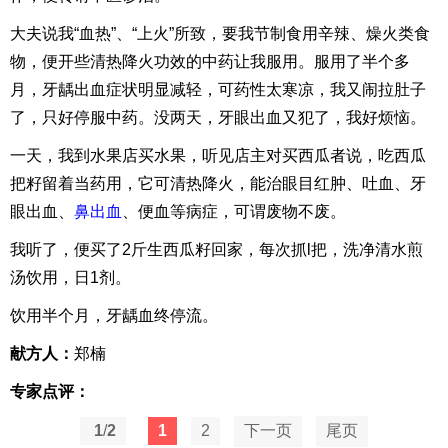
大夫说我“血热”、“上火”所致，要我节制食用辛辣、燥火类食
物，便开些清热降火功效的中药让我服用。服用了半个多
月，牙龋出血症状明显减轻，可药性太寒凉，我又闹拉肚子
了，只好停服中药。没两天，牙眼出血又犯了，我好烦恼。
一天，我到水果店买水果，听见店主对买西瓜者说，吃西瓜
把籽留着当药用，它可清热降火，能治眼目红肿、吐血、牙
眼出血、
鼻出血
、便血等病症，可谓废物不废。
我听了，便买了2斤生西瓜籽回家，每次抓l把，洗净清水煎
汤饮用，日1剂。
饮用半个月，牙龋血终停流。
献方人：
郑楠
专家点评：
1
/
2
1
2
下一页
尾页