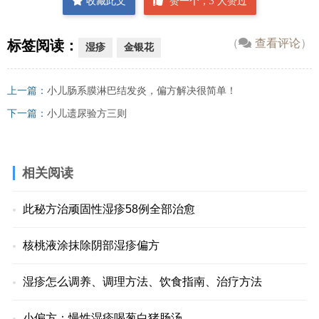
收藏此文
赞一个，
3
人赞过
（
查看评论
）
标签阅读：
湿疹
金银花
上一篇：
小儿肠系膜淋巴结发炎，偏方解决很简单！
下一篇：
小儿遗尿验方三则
相关阅读
此秘方治顽固性湿疹58例全部治愈
核桃液涂抹除阴部湿疹偏方
湿疹怎么调养、调理方法、饮食指南、治疗方法
小偏方：慢性湿疹喝葱白猪肠汤