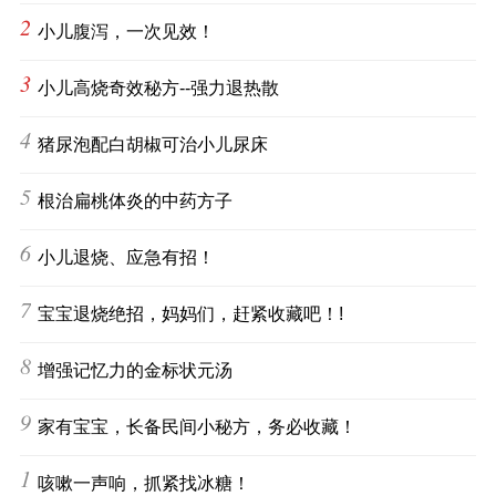
2
小儿腹泻，一次见效！
3
小儿高烧奇效秘方--强力退热散
4
猪尿泡配白胡椒可治小儿尿床
5
根治扁桃体炎的中药方子
6
小儿退烧、应急有招！
7
宝宝退烧绝招，妈妈们，赶紧收藏吧！!
8
增强记忆力的金标状元汤
9
家有宝宝，长备民间小秘方，务必收藏！
10
咳嗽一声响，抓紧找冰糖！