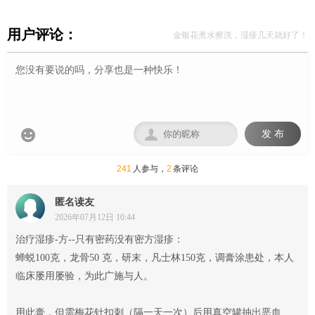
用户评论：
金银花煮水擦洗，湿疹几天就好了！


发 布
241
人参与，
2
条评论
匿名读友
2026年07月12日 10:44
治疗湿疹-方--只有密药没有密方湿疹：
蝉蜕100克，龙骨50 克，研末，凡士林150克，调膏涂患处，本人
临床屡用屡验，为此广施与人。
用此膏，但需梅花针扣刺（隔一天一次）后用真空罐抽出恶血