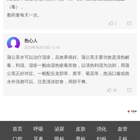
（毒），
敷药膏每天一次。


1
热心人
2024年06月10日 11:41
蒲公英水可以治疗湿疹，且效果很好。蒲公英主要功效是清热解
毒，利湿。湿疹一般由湿热瘀毒所致，以清热利湿为治则，用蒲
公英正好对症。一般配伍龙胆草、黄芩、菊花等，熬汤口服或熬
水外洗都可以。注意清淡饮食，局部干爽。


10
首页
呼吸
泌尿
皮肤
消化
血管
口腔
耳鼻
眼科
男科
妇科
儿科