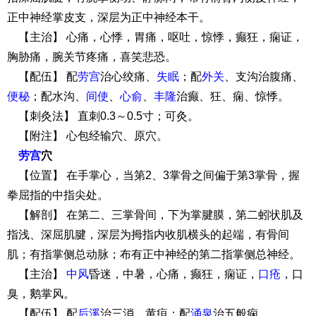
正中神经掌皮支，深层为正中神经本干。
【主治】 心痛，心悸，胃痛，呕吐，惊悸，癫狂，痫证，
胸胁痛，腕关节疼痛，喜笑悲恐。
【配伍】 配
劳宫
治心绞痛、
失眠
；配
外关
、支沟治腹痛、
便秘
；配水沟、
间使
、
心俞
、
丰隆
治癫、狂、痫、惊悸。
【刺灸法】 直刺0.3～0.5寸；可灸。
【附注】 心包经输穴、原穴。
劳宫
穴
【位置】 在手掌心，当第2、3掌骨之间偏于第3掌骨，握
拳屈指的中指尖处。
【解剖】 在第二、三掌骨间，下为掌腱膜，第二蚓状肌及
指浅、深屈肌腱，深层为拇指内收肌横头的起端，有骨间
肌；有指掌侧总动脉；布有正中神经的第二指掌侧总神经。
【主治】
中风
昏迷，中暑，心痛，癫狂，痫证，
口疮
，口
臭，鹅掌风。
【配伍】 配
后溪
治三消、黄疸；配
涌泉
治五般痫。