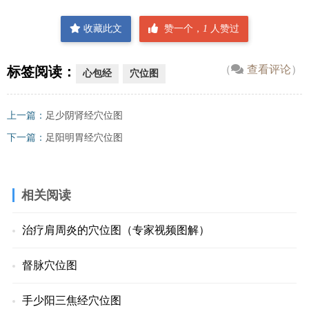
收藏此文
赞一个，
1
人赞过
（
查看评论
）
标签阅读：
心包经
穴位图
上一篇：
足少阴肾经穴位图
下一篇：
足阳明胃经穴位图
相关阅读
治疗肩周炎的穴位图（专家视频图解）
督脉穴位图
手少阳三焦经穴位图