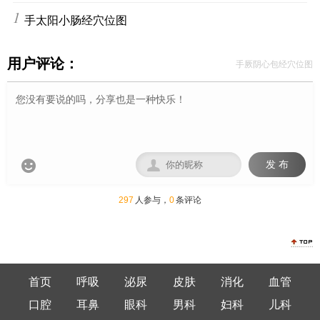
10
手太阳小肠经穴位图
用户评论：
手厥阴心包经穴位图


发 布
297
人参与，
0
条评论
首页
呼吸
泌尿
皮肤
消化
血管
口腔
耳鼻
眼科
男科
妇科
儿科