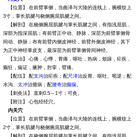
【位置】 在前臂掌侧，当曲泽与大陵的连线上，腕横纹上
3寸，掌长肌腱与桡侧腕屈肌腱之间。
【解剖】 在桡侧腕屈肌腱与掌长肌腱之间，有指浅屈肌，
深部为指深屈肌；有前臂正中动、静脉，深层为前臂掌侧骨
间动、静脉；布有前臂内侧皮神经，前臂外侧皮神经，其下
为正中神经掌皮支，最深层为前臂掌侧骨间神经。
【主治】 心痛，心悸，胃痛，呕吐，热病，烦躁，疟疾，
癫狂，痫证，腋肿，肘挛，臂痛。
【配伍】 配
支沟
治疟疾；配
尺泽
治反胃、呕吐、呃逆；配
水沟、
太冲
治癔病；配
腰奇
治
癫痫
。
【刺灸法】 直刺0.5～1寸；可灸。
【附注】 心包经经穴。
内关穴
【位置】 在前臂掌侧，当曲泽与大陵的连线上，腕横纹上
2寸，掌长肌腱与桡侧腕屈肌腱之间。
【解剖】 在桡侧腕屈肌腱与掌长肌腱之间，有指浅屈肌，