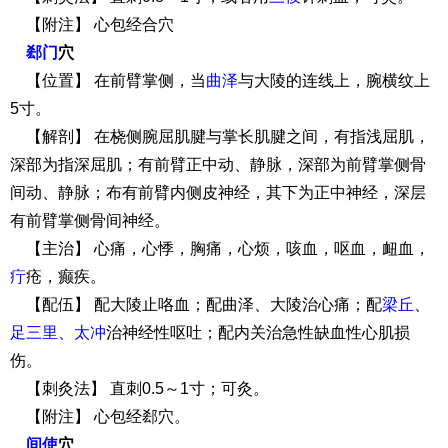
【附注】 心包经合穴
郄门
穴
【位置】 在前臂掌侧，当
曲泽
与大陵的连线上，腕横纹上
5寸。
【解剖】 在桡侧腕屈肌腱与掌长肌腱之间，有指浅屈肌，
深部为指深屈肌；有前臂正中动、静脉，深部为前臂掌侧骨
间动、静脉；布有前臂内侧皮神经，其下为正中神经，深层
有前臂掌侧骨间神经。
【主治】 心痛，心悸，胸痛，心烦，咳血，呕血，衄血，
疔
疮，癫疾。
【配伍】 配大陵止咯血；配曲泽、大陵治心痛；配
梁丘
、
足三里
、
太冲
治神经性呕吐；配内关治急性缺血性心肌损
伤。
【刺灸法】 直刺0.5～1寸；可灸。
【附注】 心包经郄穴。
间使
穴