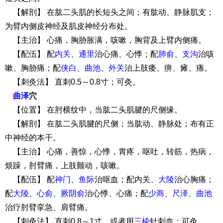
【解剖】 在肱二头肌的长短头之间；有肱动、静脉肌支；
为臂内侧皮神经及肌皮神经分布处。
【主治】 心痛，胸胁胀满，咳嗽，胸背及上臂内侧痛。
【配伍】 配
内关
、
通里
治心痛、心悸；配
肺俞
、
支沟
治咳
嗽、胸胁痛；配
侠白
、
曲池
、
外关
治上肢痿、痹、瘫、痛。
【刺灸法】 直刺0.5～0.8寸；可灸。
曲泽
穴
【位置】 在肘横纹中，当肱二头肌腱的尺侧缘。
【解剖】 在肱二头肌腱的尺侧；当肱动、静脉处；布有正
中神经的本干。
【主治】 心痛，善惊，心悸，胃疼，呕吐，转筋，热病，
烦躁，肘臂痛，上肢颤动，咳嗽。
【配伍】 配
神门
、
鱼际
治呕血；配内关、
大陵
治心胸痛；
配
大陵
、
心俞
、
厥阴俞
治心悸、心痛；配
少商
、
尺泽
、
曲池
治疗肘臂挛急、肩臂痛。
【刺灸法】 直刺0.8～1寸，或者用
三棱
针刺血；可灸。