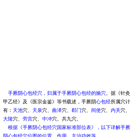
手厥阴
心包经
穴，归属于手厥阴
心包经
的腧穴
。据《针灸
甲乙经》及《医宗金鉴》等书载述，手厥阴
心包经
所属穴计
有：
天池
穴、
天泉
穴、
曲泽
穴、
郄门
穴、
间使
穴、
内关
穴、
大陵
穴、
劳宫
穴、
中冲
穴。共九穴。
根据《手厥阴心包经穴国家标准部位表》，以下详解手厥
阴心包经穴位图的位置、作用、主治功效等。