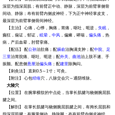
深层为指深屈肌；有前臂正中动、静脉，深层为前臂掌侧骨
间动、静脉；布有前臂内侧皮神经，下为正中神经掌皮支，
最深层为前臂掌侧骨间神经。
【主治】 心痛，心悸，胸痛，胃痛，呕吐，呃逆，
失眠
，
癫狂，痫证，郁证，
眩晕
，
中风
，偏瘫，哮喘，
偏
头痛
，热
病，产后血晕，肘臂挛痛。
【配伍】 配
公孙
治肚痛；配
膈俞
治胸满支肿；配
中脘
、
足
三里
治胃脘痛、呕吐、呃逆；配
外关
、
曲池
治上肢不遂、手
振颤。配患侧
悬厘
治
偏
头痛
；配
建里
除胸闷。
【刺灸法】 直刺0.5～1寸；可灸。
【附注】 心包
经络
穴，八脉交会穴～通阴维脉。
大陵穴
【位置】 在腕掌横纹的中点处，当掌长肌腱与桡侧腕屈肌
腱之间。
【解剖】 在掌长肌腱与桡侧腕屈肌腱之间，有拇长屈肌和
指深屈肌腱；有腕掌侧动、静脉网；布有前臂内侧皮神经，