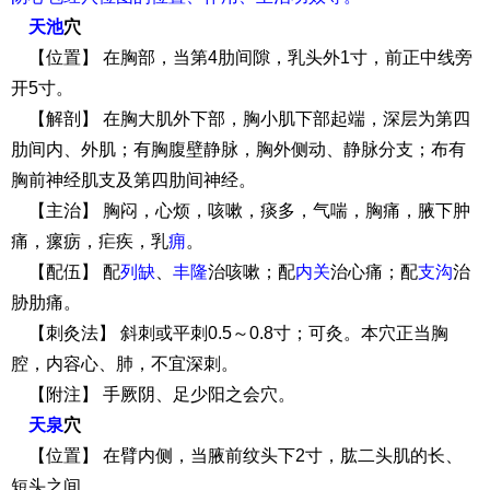
天池
穴
【位置】 在胸部，当第4肋间隙，乳头外1寸，前正中线旁
开5寸。
【解剖】 在胸大肌外下部，胸小肌下部起端，深层为第四
肋间内、外肌；有胸腹壁静脉，胸外侧动、静脉分支；布有
胸前神经肌支及第四肋间神经。
【主治】 胸闷，心烦，咳嗽，痰多，气喘，胸痛，腋下肿
痛，瘰疬，疟疾，乳
痈
。
【配伍】 配
列缺
、
丰隆
治咳嗽；配
内关
治心痛；配
支沟
治
胁肋痛。
【刺灸法】 斜刺或平刺0.5～0.8寸；可灸。本穴正当胸
腔，内容心、肺，不宜深刺。
【附注】 手厥阴、足少阳之会穴。
天泉
穴
【位置】 在臂内侧，当腋前纹头下2寸，肱二头肌的长、
短头之间。