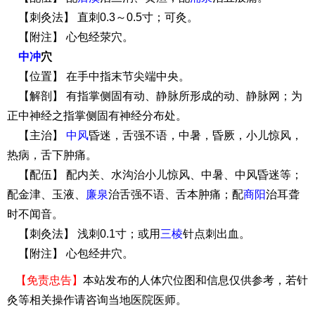
【刺灸法】 直刺0.3～0.5寸；可灸。
【附注】 心包经荥穴。
中冲
穴
【位置】 在手中指末节尖端中央。
【解剖】 有指掌侧固有动、静脉所形成的动、静脉网；为
正中神经之指掌侧固有神经分布处。
【主治】
中风
昏迷，舌强不语，中暑，昏厥，小儿惊风，
热病，舌下肿痛。
【配伍】 配内关、水沟治小儿惊风、中暑、中风昏迷等；
配金津、玉液、
廉泉
治舌强不语、舌本肿痛；配
商阳
治耳聋
时不闻音。
【刺灸法】 浅刺0.1寸；或用
三棱
针点刺出血。
【附注】 心包经井穴。
【免责忠告】
本站发布的人体穴位图和信息仅供参考，若针
灸等相关操作请咨询当地医院医师。