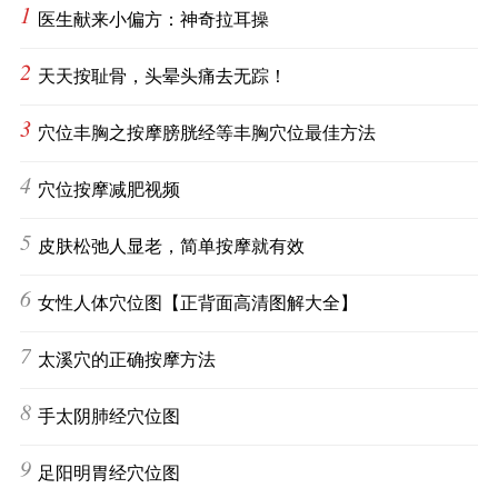
1
医生献来小偏方：神奇拉耳操
2
天天按耻骨，头晕头痛去无踪！
3
穴位丰胸之按摩膀胱经等丰胸穴位最佳方法
4
穴位按摩减肥视频
5
皮肤松弛人显老，简单按摩就有效
6
女性人体穴位图【正背面高清图解大全】
7
太溪穴的正确按摩方法
8
手太阴肺经穴位图
9
足阳明胃经穴位图