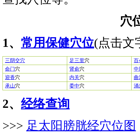
穴
1、
常用保健穴位
(点击文
三阴交穴
足三里
穴
百
命门
穴
肾俞
穴
中
迎香
穴
内关
穴
曲
承山
穴
委中
穴
涌
2、
经络查询
>>>
足太阳膀胱经穴位图