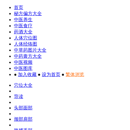
首页
秘方偏方大全
中医养生
中医食疗
药酒大全
人体穴位图
人体经络图
中草药图片大全
中药膏方大全
中医视频
中医图库
●
加入收藏
●
设为首页
●
繁体浏览
穴位大全
导读
头部面部
颈部肩部