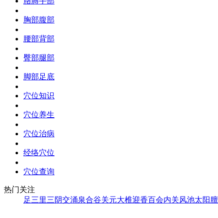
胳膊手部
胸部腹部
腰部背部
臀部腿部
脚部足底
穴位知识
穴位养生
穴位治病
经络穴位
穴位查询
热门关注
足三里
三阴交
涌泉
合谷
关元
大椎
迎香
百会
内关
风池
太阳
膻