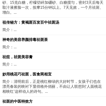
砂、15克白糖，柠檬切碎加硼砂、白糖搅匀，密封3天后每天
取汁液擦脸一次，按摩15分钟以上。7天见效，一个月祛斑、
增白。...
祖传秘方：黄褐斑百发百中祛斑汤
简介：...
神奇的美容养颜排毒祛斑茶
简介：...
祛痘，祛斑美容膏
简介：...
妙用桃花巧祛斑，医食两相宜
简介：清明前后，正是桃红柳绿的大好时节，女孩子们也在
漂亮春装的映衬下显得格外俏丽，不由让人联想到‘人面桃花
相映红’这样动人的诗句。...
祛斑的中医特效方