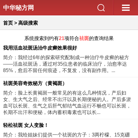
中华秘方网
首页
> 高级搜索
系统搜索到约有
21
项符合
祛斑
的查询结果
我用活血祛斑汤治牛皮癣效果很好
简介：我经过6年的探索研究配制成一种治疗牛皮癣的秘方
——活血祛斑汤，通过对35位患者的临床治疗，治愈率达
85%，愈后不留任何痕迹，不复发，没有副作用。...
祛斑美容奇效秘方（黄褐斑）
简介：脸上长黄褐斑一般常见的有这么几种情况，产后妇
女、生大气之后、经常不出汗以及长期便秘的人。产后多淤
血可以长斑、生气之后肝气郁结气血运行不畅也可以长斑，
长期不出汗和便秘，体内蓄积毒素也可以长...
轻松祛斑 女人变脸！
简介：我给姐妹们提供一个祛斑的方子：3两柠檬、15克硼